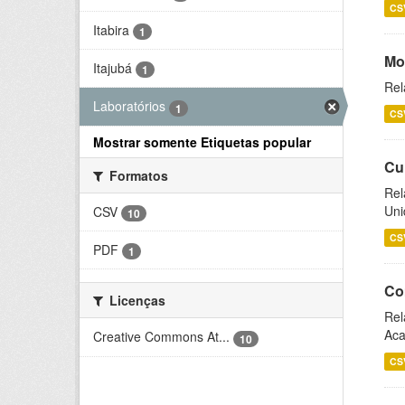
CS
Itabira
1
Mo
Itajubá
1
Rel
Laboratórios
1
CS
Mostrar somente Etiquetas popular
Cu
Formatos
Rel
Uni
CSV
10
CS
PDF
1
Co
Licenças
Rel
Aca
Creative Commons At...
10
CS