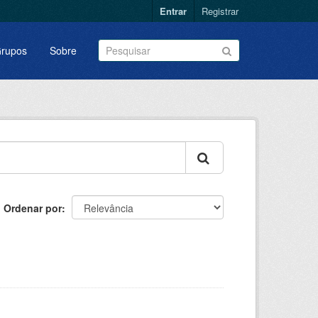
Entrar
Registrar
rupos
Sobre
Ordenar por