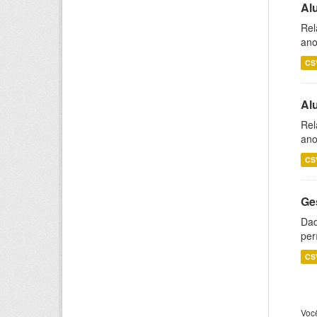
Al
Rel
ano
CS
Al
Rel
ano
CS
Ge
Dad
per
CS
Voc