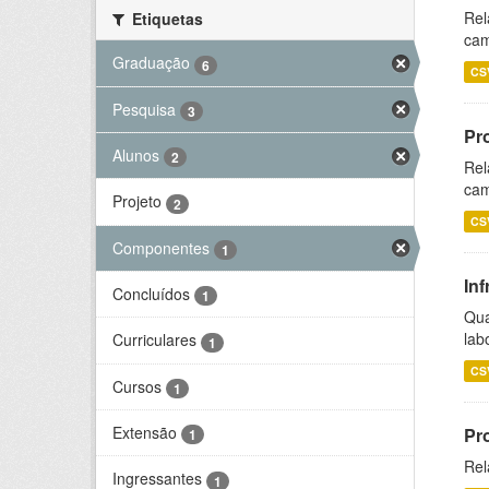
Rel
Etiquetas
cam
Graduação
6
CS
Pesquisa
3
Pr
Alunos
2
Rel
cam
Projeto
2
CS
Componentes
1
Inf
Concluídos
1
Qua
lab
Curriculares
1
CS
Cursos
1
Extensão
Pr
1
Rel
Ingressantes
1