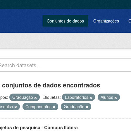
Conjuntos de dados
Organizações
G
 conjuntos de dados encontrados
pos:
Graduação
Etiquetas:
Laboratórios
Alunos
esquisa
Componentes
Graduação
ojetos de pesquisa - Campus Itabira