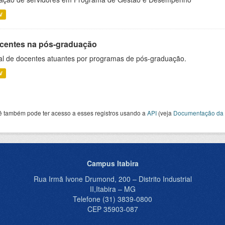
V
centes na pós-graduação
al de docentes atuantes por programas de pós-graduação.
V
ê também pode ter acesso a esses registros usando a
API
(veja
Documentação da 
Campus Itabira
Rua Irmã Ivone Drumond, 200 – Distrito Industrial
II,Itabira – MG
Telefone (31) 3839-0800
CEP 35903-087