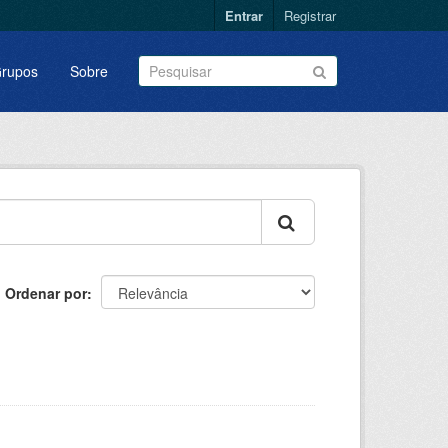
Entrar
Registrar
rupos
Sobre
Ordenar por