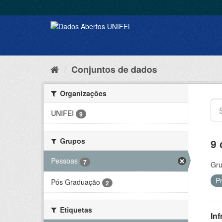
Conjuntos de dados
Organizações
UNIFEI
9
Grupos
9 
Pessoas
7
Gru
P
Pós Graduação
2
Etiquetas
Inf