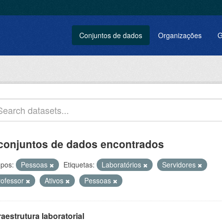
Conjuntos de dados
Organizações
G
conjuntos de dados encontrados
pos:
Pessoas
Etiquetas:
Laboratórios
Servidores
rofessor
Ativos
Pessoas
raestrutura laboratorial