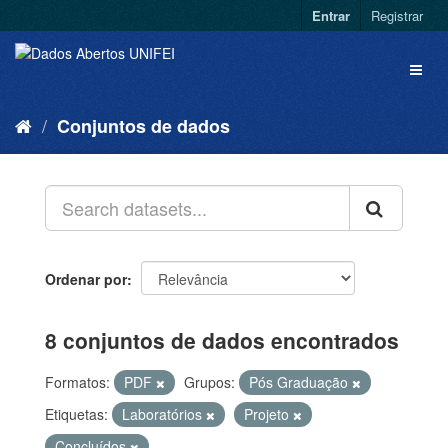
Entrar
Registrar
Conjuntos de dados
Ordenar por
8 conjuntos de dados encontrados
Formatos:
PDF
Grupos:
Pós Graduação
Etiquetas:
Laboratórios
Projeto
Concluídos