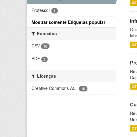
CS
Professor
1
Inf
Mostrar somente Etiquetas popular
Qua
Formatos
lab
CS
CSV
10
PDF
2
Pr
Rel
Licenças
Cap
CS
Creative Commons At...
10
Cu
Rel
Uni
CS