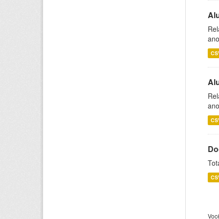
Al
Rel
ano
CS
Al
Rel
ano
CS
Do
Tot
CS
Voc