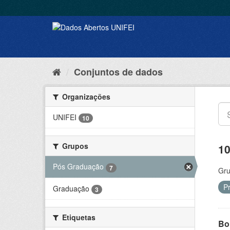
Conjuntos de dados
Organizações
UNIFEI
10
Grupos
10
Pós Graduação
7
Gru
P
Graduação
3
Etiquetas
Bol