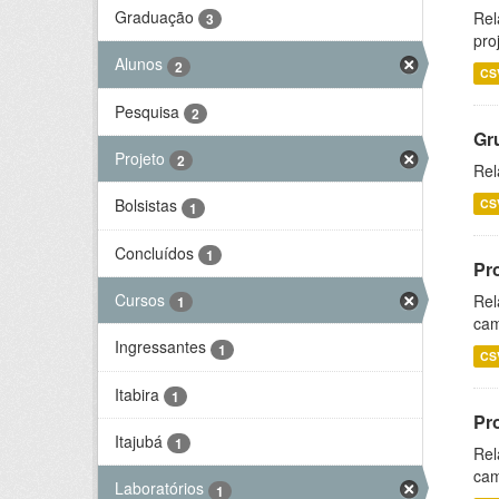
Graduação
Rel
3
pro
Alunos
2
CS
Pesquisa
2
Gr
Projeto
2
Rel
Bolsistas
CS
1
Concluídos
1
Pr
Cursos
Rel
1
cam
Ingressantes
1
CS
Itabira
1
Pr
Itajubá
1
Rel
cam
Laboratórios
1