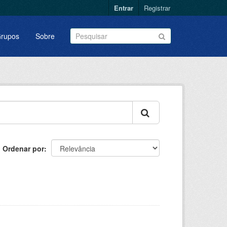
Entrar
Registrar
rupos
Sobre
Ordenar por