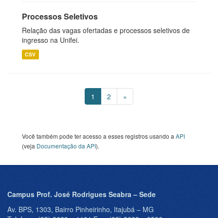
Processos Seletivos
Relação das vagas ofertadas e processos seletivos de
ingresso na Unifei.
CSV
1
2
»
Você também pode ter acesso a esses registros usando a
API
(veja
Documentação da API
).
Campus Prof. José Rodrigues Seabra – Sede
Av. BPS, 1303, Bairro Pinheirinho, Itajubá – MG