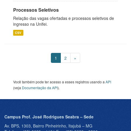
Processos Seletivos
Relação das vagas ofertadas e processos seletivos de
ingresso na Unifei.
CSV
1
2
»
Você também pode ter acesso a esses registros usando a
API
(veja
Documentação da API
).
Campus Prof. José Rodrigues Seabra – Sede
Av. BPS, 1303, Bairro Pinheirinho, Itajubá – MG