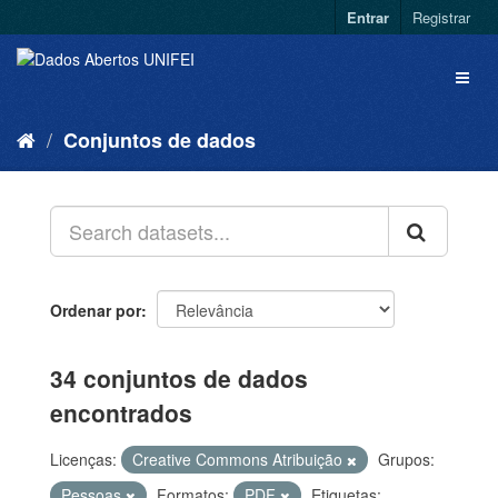
Entrar
Registrar
Conjuntos de dados
Ordenar por
34 conjuntos de dados
encontrados
Licenças:
Creative Commons Atribuição
Grupos:
Pessoas
Formatos:
PDF
Etiquetas: