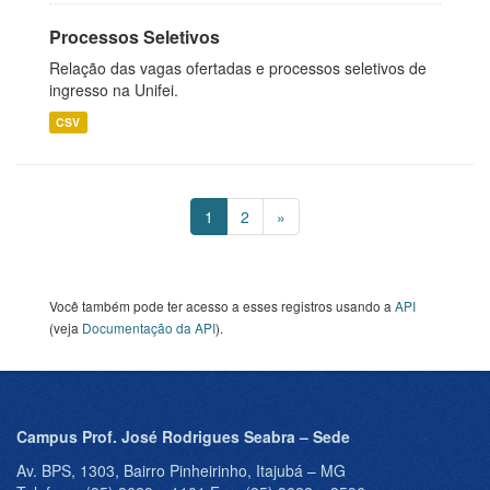
Processos Seletivos
Relação das vagas ofertadas e processos seletivos de
ingresso na Unifei.
CSV
1
2
»
Você também pode ter acesso a esses registros usando a
API
(veja
Documentação da API
).
Campus Prof. José Rodrigues Seabra – Sede
Av. BPS, 1303, Bairro Pinheirinho, Itajubá – MG