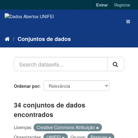
Entrar
Registrar
Conjuntos de dados
Ordenar por
34 conjuntos de dados
encontrados
Licenças:
Creative Commons Atribuição
Organizações:
UNIFEI
Grupos:
Pessoas