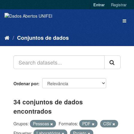
Entrar
Registrar
Conjuntos de dados
Ordenar por
34 conjuntos de dados
encontrados
Grupos:
Pessoas
Formatos:
PDF
CSV
Etiquetas:
Laboratórios
Projeto