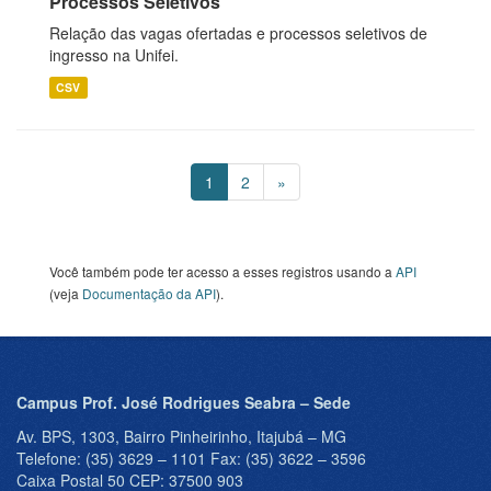
Processos Seletivos
Relação das vagas ofertadas e processos seletivos de
ingresso na Unifei.
CSV
1
2
»
Você também pode ter acesso a esses registros usando a
API
(veja
Documentação da API
).
Campus Prof. José Rodrigues Seabra – Sede
Av. BPS, 1303, Bairro Pinheirinho, Itajubá – MG
Telefone: (35) 3629 – 1101 Fax: (35) 3622 – 3596
Caixa Postal 50 CEP: 37500 903