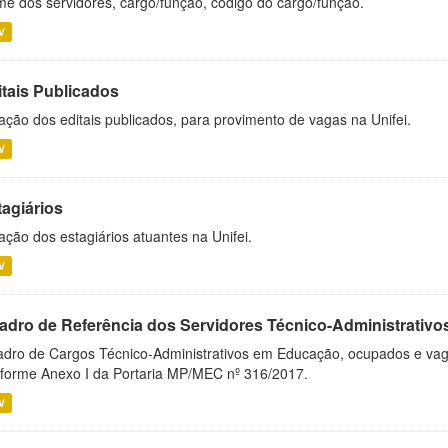
e dos servidores, cargo/função, código do cargo/função.
V
itais Publicados
ação dos editais publicados, para provimento de vagas na Unifei.
V
tagiários
ação dos estagiários atuantes na Unifei.
V
adro de Referência dos Servidores Técnico-Administrati
dro de Cargos Técnico-Administrativos em Educação, ocupados e vagos 
forme Anexo I da Portaria MP/MEC nº 316/2017.
V