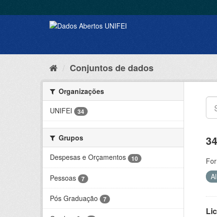
Conjuntos de dados
Organizações
UNIFEI
34
Grupos
34
Despesas e Orçamentos
10
For
A
Pessoas
7
Pós Graduação
7
Lic