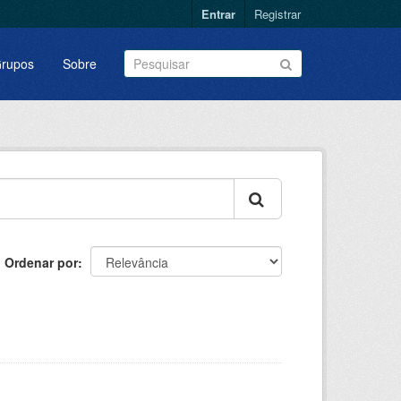
Entrar
Registrar
rupos
Sobre
Ordenar por