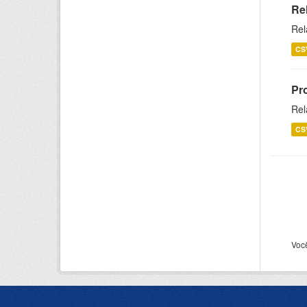
Re
Rel
CS
Pr
Rel
CS
Voc