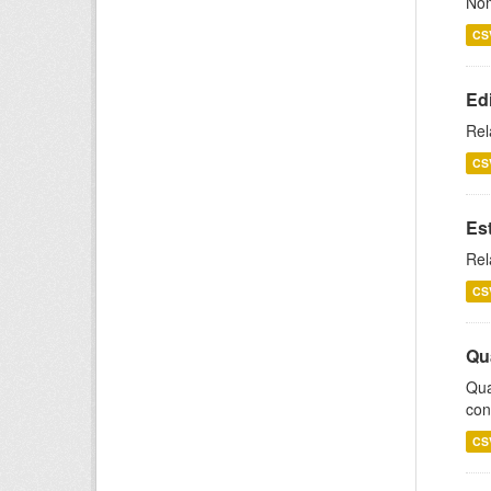
Nom
CS
Ed
Rel
CS
Es
Rel
CS
Qu
Qua
con
CS