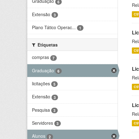
Graduação
6
Rel
Extensão
CS
3
Plano Tático Operac...
1
Lic
Rel
Etiquetas
CS
compras
7
Lic
Graduação
6
Rel
licitações
5
CS
Extensão
3
Li
Pesquisa
3
Rel
Servidores
CS
3
Alunos
2