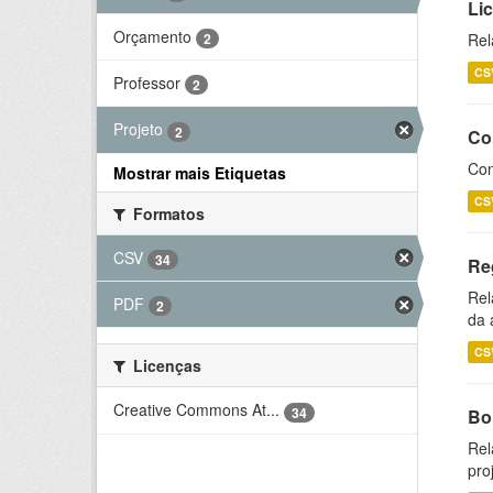
Li
Orçamento
2
Rel
CS
Professor
2
Projeto
2
Co
Con
Mostrar mais Etiquetas
CS
Formatos
CSV
34
Re
Rel
PDF
2
da 
CS
Licenças
Creative Commons At...
34
Bol
Rel
pro