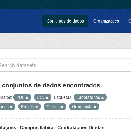
Conjuntos de dados
Organizações
G
 conjuntos de dados encontrados
matos:
PDF
CSV
Etiquetas:
Laboratórios
lunos
Projeto
Cursos
Graduação
itações - Campus Itabira - Contratações Diretas