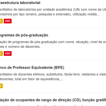
raestrutura laboratorial
ntitativo de laboratórios por unidade acadêmica (UA) com nome da U
oratórios por tipo (ensino, pesquisa e extensão), utilização média...
V
PDF
ogramas de pós-graduação
ação de programas de pós-graduação com nome, situação, nível de ens
es e número de discentes.
V
PDF
nco de Professor Equivalente (BPE)
ntitativo de docentes efetivos, substitutos, titular-livre, visitantes e vi
docentes, total em fator de equivalência,...
V
ação de ocupantes de cargo de direção (CD), função gratifi