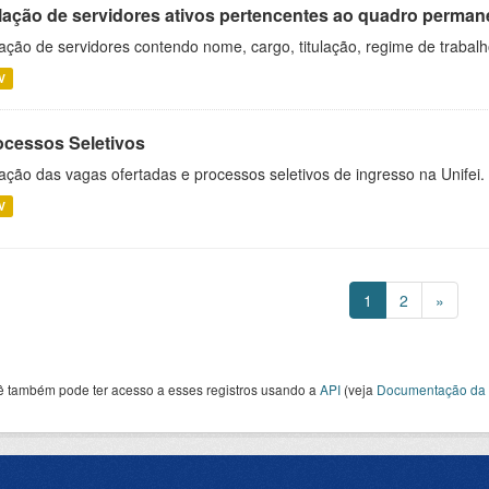
lação de servidores ativos pertencentes ao quadro permane
ação de servidores contendo nome, cargo, titulação, regime de trabal
V
ocessos Seletivos
ação das vagas ofertadas e processos seletivos de ingresso na Unifei.
V
1
2
»
ê também pode ter acesso a esses registros usando a
API
(veja
Documentação da 