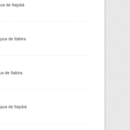
pus de Itajubá
pus de Itabira
s de Itabira
mpus de Itajubá