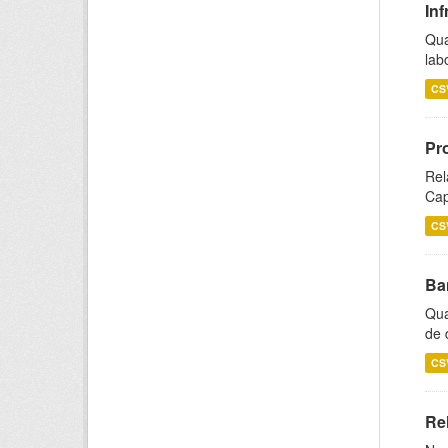
Inf
Qua
lab
CS
Pr
Rel
Cap
CS
Ba
Qua
de 
CS
Rel