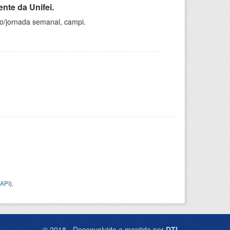
nte da Unifei.
ho/jornada semanal, campi.
API
).
© 2018 - Desenvolvido e mantido por
DTI