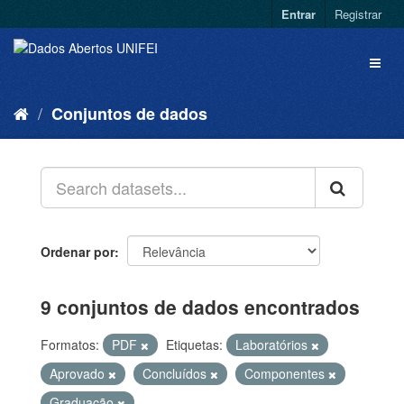
Entrar
Registrar
Conjuntos de dados
Ordenar por
9 conjuntos de dados encontrados
Formatos:
PDF
Etiquetas:
Laboratórios
Aprovado
Concluídos
Componentes
Graduação