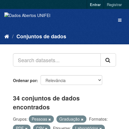
Entrar
Registrar
Conjuntos de dados
Ordenar por
34 conjuntos de dados
encontrados
Grupos:
Pessoas
Graduação
Formatos:
PDF
CSV
Etiquetas:
Laboratórios