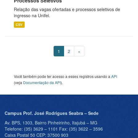
Processos Seletivos
Relação das vagas ofertadas e processos seletivos de
ingresso na Unifei.
CSV
1
2
»
Você também pode ter acesso a esses registros usando a
API
(veja
Documentação da API
).
Campus Prof. José Rodrigues Seabra – Sede
Av. BPS, 1303, Bairro Pinheirinho, Itajubá – MG
Telefone: (35) 3629 – 1101 Fax: (35) 3622 – 3596
Caixa Postal 50 CEP: 37500 903