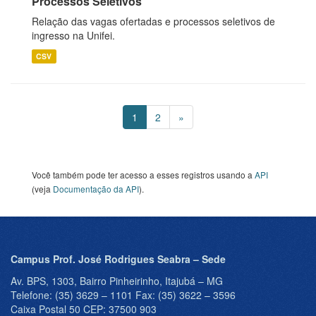
Processos Seletivos
Relação das vagas ofertadas e processos seletivos de
ingresso na Unifei.
CSV
1
2
»
Você também pode ter acesso a esses registros usando a
API
(veja
Documentação da API
).
Campus Prof. José Rodrigues Seabra – Sede
Av. BPS, 1303, Bairro Pinheirinho, Itajubá – MG
Telefone: (35) 3629 – 1101 Fax: (35) 3622 – 3596
Caixa Postal 50 CEP: 37500 903