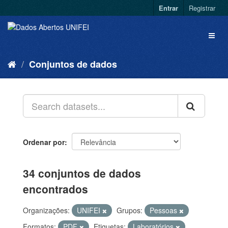
Entrar
Registrar
Conjuntos de dados
Ordenar por
34 conjuntos de dados
encontrados
Organizações:
UNIFEI
Grupos:
Pessoas
Formatos:
PDF
Etiquetas:
Laboratórios