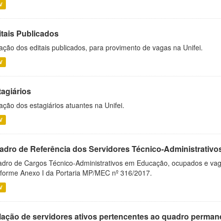
V
itais Publicados
ação dos editais publicados, para provimento de vagas na Unifei.
V
tagiários
ação dos estagiários atuantes na Unifei.
V
adro de Referência dos Servidores Técnico-Administrati
dro de Cargos Técnico-Administrativos em Educação, ocupados e vagos 
forme Anexo I da Portaria MP/MEC nº 316/2017.
V
lação de servidores ativos pertencentes ao quadro permane