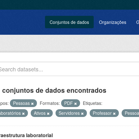
Conjuntos de dados
Organizações
G
 conjuntos de dados encontrados
pos:
Pessoas
Formatos:
PDF
Etiquetas:
aboratórios
Ativos
Servidores
Professor
Pesso
raestrutura laboratorial