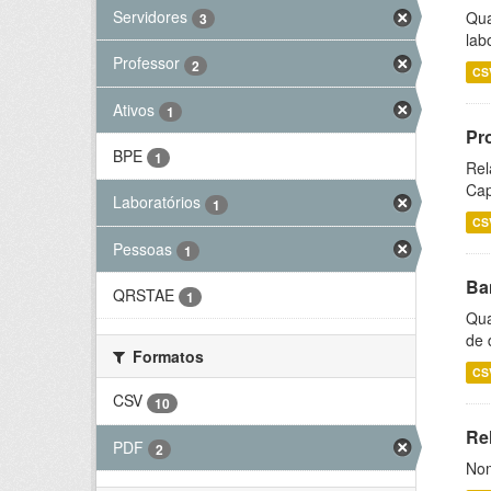
Servidores
Qua
3
lab
Professor
2
CS
Ativos
1
Pr
BPE
1
Rel
Cap
Laboratórios
1
CS
Pessoas
1
Ba
QRSTAE
1
Qua
de 
Formatos
CS
CSV
10
Rel
PDF
2
Nom