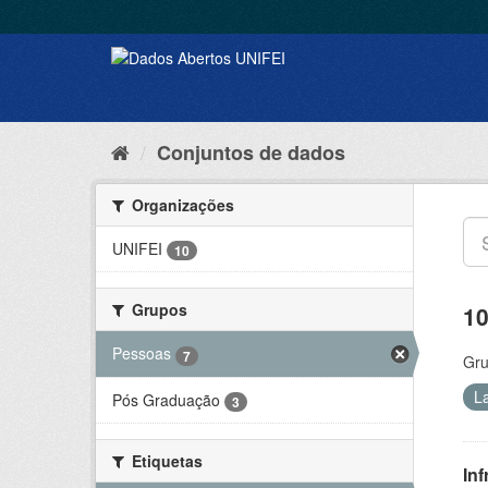
Conjuntos de dados
Organizações
UNIFEI
10
Grupos
10
Pessoas
7
Gru
L
Pós Graduação
3
Etiquetas
Inf