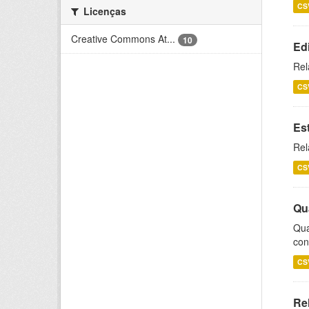
CS
Licenças
Creative Commons At...
10
Ed
Rel
CS
Es
Rel
CS
Qu
Qua
con
CS
Re