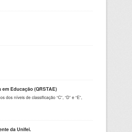
vos em Educação (QRSTAE)
dos níveis de classificação “C”, “D” e “E”,
nte da Unifei.