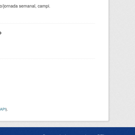
ho/jornada semanal, campi.
o
API
).