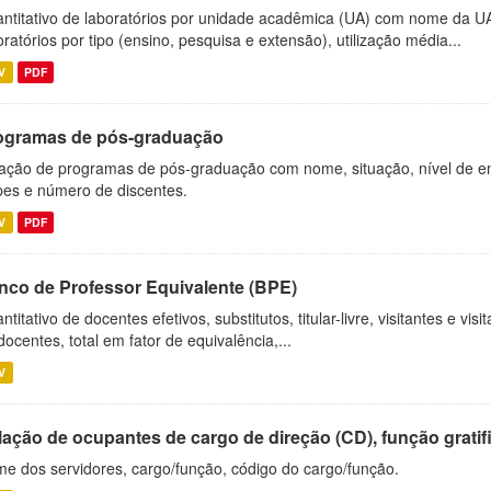
ntitativo de laboratórios por unidade acadêmica (UA) com nome da U
oratórios por tipo (ensino, pesquisa e extensão), utilização média...
V
PDF
ogramas de pós-graduação
ação de programas de pós-graduação com nome, situação, nível de ens
es e número de discentes.
V
PDF
nco de Professor Equivalente (BPE)
ntitativo de docentes efetivos, substitutos, titular-livre, visitantes e vi
docentes, total em fator de equivalência,...
V
ação de ocupantes de cargo de direção (CD), função gratifi
e dos servidores, cargo/função, código do cargo/função.