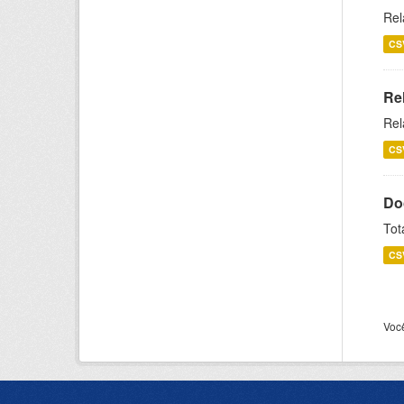
Rel
CS
Re
Rel
CS
Do
Tot
CS
Voc