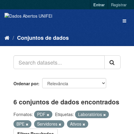
Entrar
Registrar
Conjuntos de dados
Ordenar por
6 conjuntos de dados encontrados
Formatos:
PDF
Etiquetas:
Laboratórios
BPE
Servidores
Ativos
Filtrar Resultados