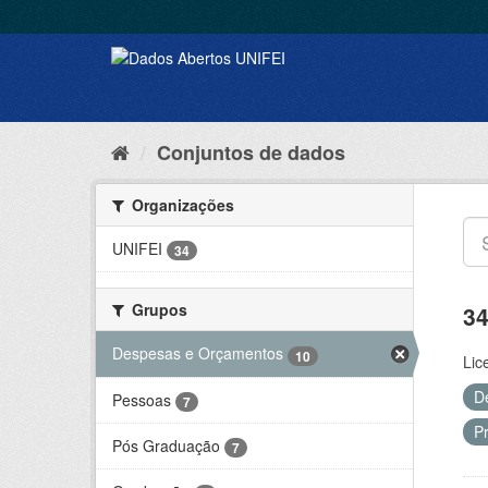
Conjuntos de dados
Organizações
UNIFEI
34
Grupos
34
Despesas e Orçamentos
10
Lic
D
Pessoas
7
P
Pós Graduação
7