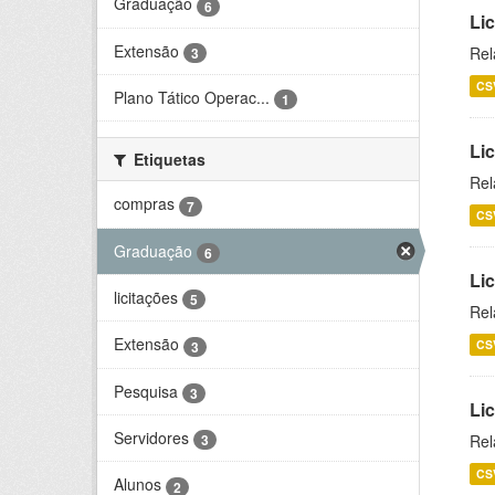
Graduação
6
Lic
Extensão
Rel
3
CS
Plano Tático Operac...
1
Lic
Etiquetas
Rel
compras
7
CS
Graduação
6
Lic
licitações
5
Rel
Extensão
CS
3
Pesquisa
3
Li
Servidores
Rel
3
CS
Alunos
2