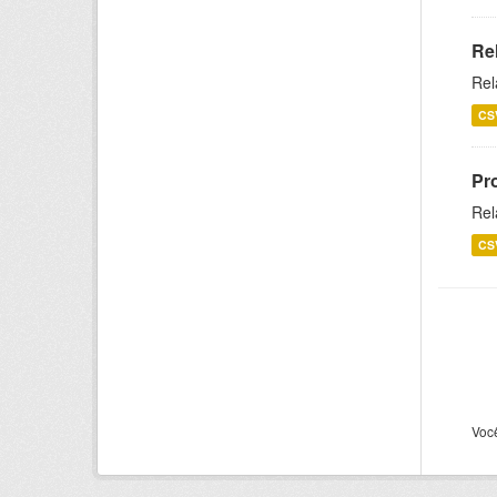
Re
Rel
CS
Pr
Rel
CS
Voc