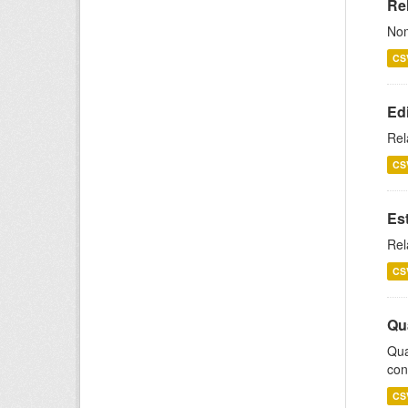
Rel
Nom
CS
Ed
Rel
CS
Es
Rel
CS
Qu
Qua
con
CS