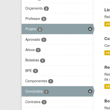
Orçamento
2
Li
Rel
Professor
2
CS
Projeto
2
Co
Aprovado
1
Con
Ativos
1
CS
Bolsistas
1
Re
BPE
1
Rel
da 
Componentes
1
CS
Concluídos
1
Bol
Contratos
1
Rel