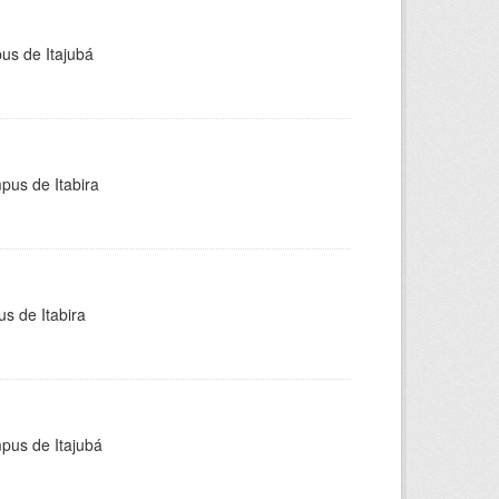
pus de Itajubá
pus de Itabira
s de Itabira
mpus de Itajubá