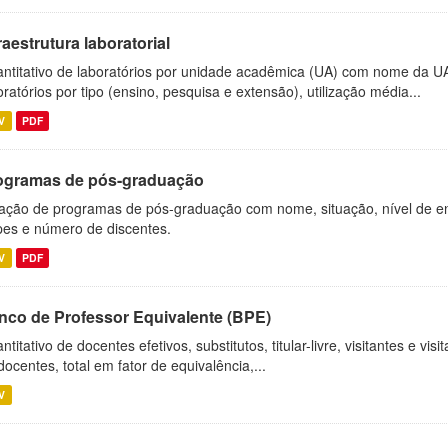
raestrutura laboratorial
ntitativo de laboratórios por unidade acadêmica (UA) com nome da U
oratórios por tipo (ensino, pesquisa e extensão), utilização média...
V
PDF
ogramas de pós-graduação
ação de programas de pós-graduação com nome, situação, nível de ens
es e número de discentes.
V
PDF
nco de Professor Equivalente (BPE)
ntitativo de docentes efetivos, substitutos, titular-livre, visitantes e vi
docentes, total em fator de equivalência,...
V