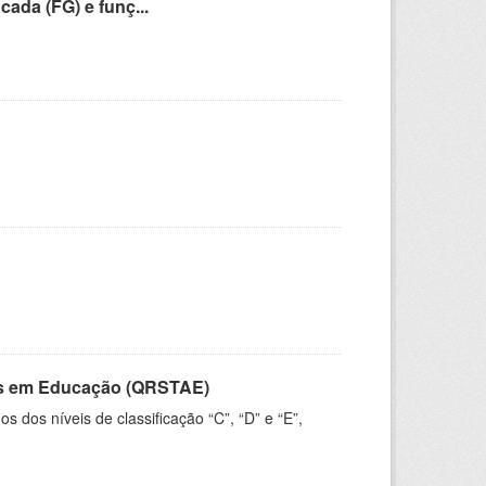
cada (FG) e funç...
vos em Educação (QRSTAE)
dos níveis de classificação “C”, “D” e “E”,