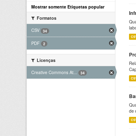
Mostrar somente Etiquetas popular
Inf
Formatos
Qua
lab
CSV
34
CS
PDF
2
Pr
Licenças
Rel
Cap
Creative Commons At...
34
CS
Ba
Qua
de 
CS