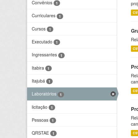
Convênios
pro
1
CS
Curriculares
1
Cursos
1
Gr
Rel
Executado
1
CS
Ingressantes
1
Pr
Itabira
1
Rel
Itajubá
cam
1
CS
Laboratórios
1
licitação
1
Pr
Rel
Pessoas
1
cam
QRSTAE
CS
1