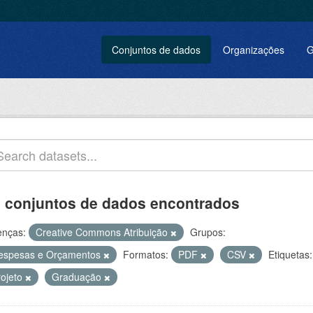
Conjuntos de dados
Organizações
G
 conjuntos de dados encontrados
enças:
Creative Commons Atribuição
Grupos:
espesas e Orçamentos
Formatos:
PDF
CSV
Etiquetas:
rojeto
Graduação