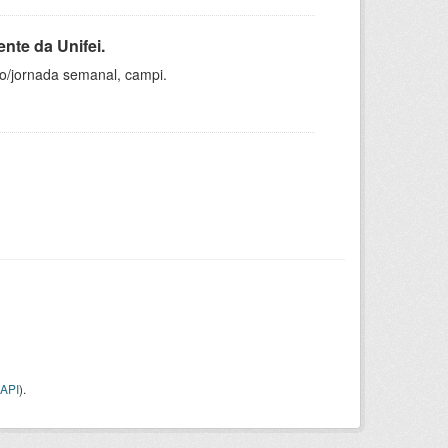
nte da Unifei.
ho/jornada semanal, campi.
API
).