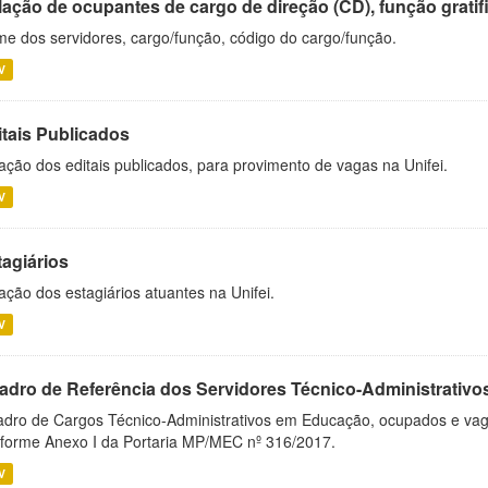
ação de ocupantes de cargo de direção (CD), função gratifi
e dos servidores, cargo/função, código do cargo/função.
V
itais Publicados
ação dos editais publicados, para provimento de vagas na Unifei.
V
tagiários
ação dos estagiários atuantes na Unifei.
V
adro de Referência dos Servidores Técnico-Administrati
dro de Cargos Técnico-Administrativos em Educação, ocupados e vagos 
forme Anexo I da Portaria MP/MEC nº 316/2017.
V