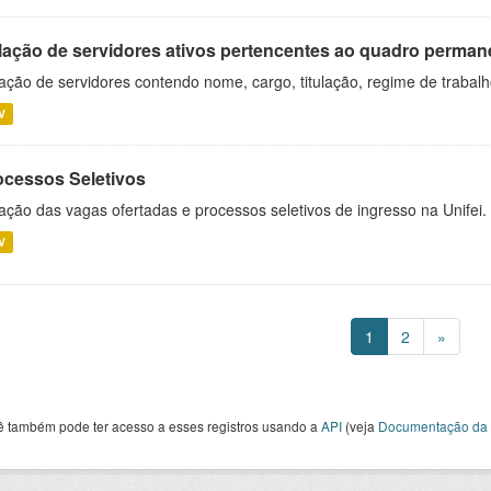
lação de servidores ativos pertencentes ao quadro permane
ação de servidores contendo nome, cargo, titulação, regime de trabal
V
ocessos Seletivos
ação das vagas ofertadas e processos seletivos de ingresso na Unifei.
V
1
2
»
ê também pode ter acesso a esses registros usando a
API
(veja
Documentação da 