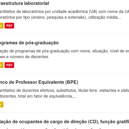
raestrutura laboratorial
ntitativo de laboratórios por unidade acadêmica (UA) com nome da U
oratórios por tipo (ensino, pesquisa e extensão), utilização média...
V
PDF
ogramas de pós-graduação
ação de programas de pós-graduação com nome, situação, nível de ens
es e número de discentes.
V
PDF
nco de Professor Equivalente (BPE)
ntitativo de docentes efetivos, substitutos, titular-livre, visitantes e vi
docentes, total em fator de equivalência,...
V
ação de ocupantes de cargo de direção (CD), função gratifi