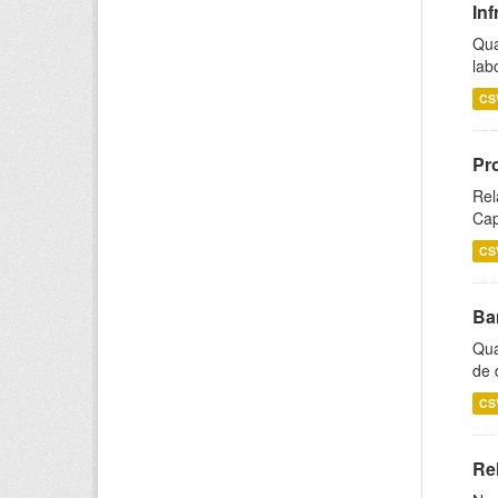
Inf
Qua
lab
CS
Pr
Rel
Cap
CS
Ba
Qua
de 
CS
Rel