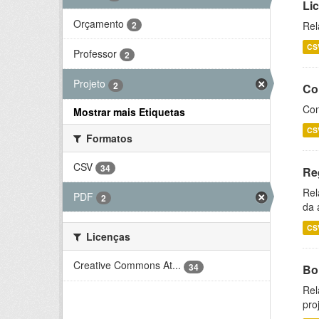
Li
Orçamento
2
Rel
CS
Professor
2
Projeto
2
Co
Con
Mostrar mais Etiquetas
CS
Formatos
CSV
34
Re
Rel
PDF
2
da 
CS
Licenças
Creative Commons At...
34
Bol
Rel
pro