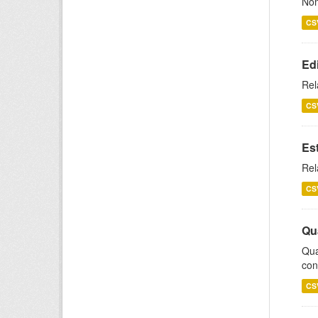
Nom
CS
Ed
Rel
CS
Es
Rel
CS
Qu
Qua
con
CS