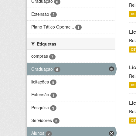
Graduação
6
Rel
Extensão
CS
3
Plano Tático Operac...
1
Lic
Rel
Etiquetas
CS
compras
7
Lic
Graduação
6
Rel
licitações
5
CS
Extensão
3
Li
Pesquisa
3
Rel
Servidores
CS
3
Alunos
2