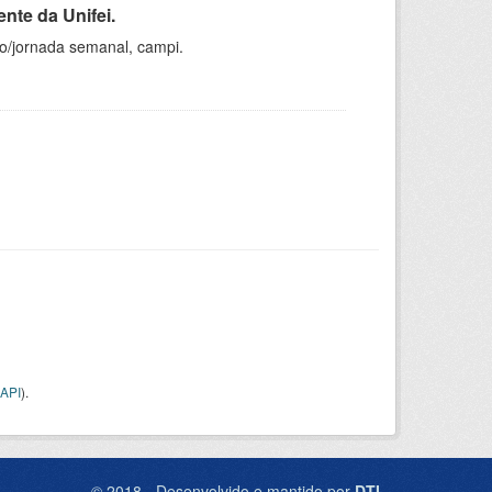
nte da Unifei.
ho/jornada semanal, campi.
API
).
© 2018 - Desenvolvido e mantido por
DTI