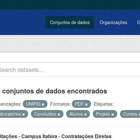
Conjuntos de dados
Organizações
G
 conjuntos de dados encontrados
anizações:
UNIFEI
Formatos:
PDF
Etiquetas:
aboratórios
Concluídos
Alunos
Projeto
Cursos
itações - Campus Itabira - Contratações Diretas