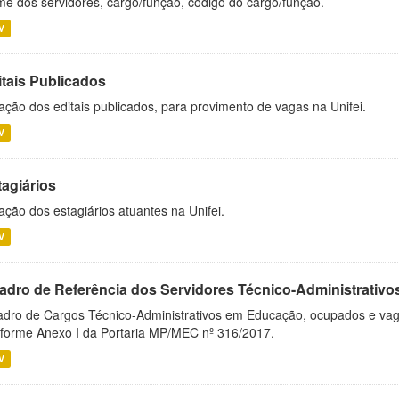
e dos servidores, cargo/função, código do cargo/função.
V
itais Publicados
ação dos editais publicados, para provimento de vagas na Unifei.
V
tagiários
ação dos estagiários atuantes na Unifei.
V
adro de Referência dos Servidores Técnico-Administrati
dro de Cargos Técnico-Administrativos em Educação, ocupados e vagos 
forme Anexo I da Portaria MP/MEC nº 316/2017.
V