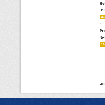
Re
Rel
CS
Pr
Rel
CS
Voc