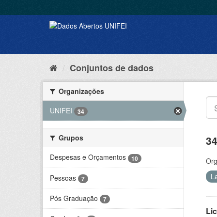
Conjuntos de dados
Organizações
UNIFEI
34
Grupos
34
Despesas e Orçamentos
10
Org
L
Pessoas
7
Pós Graduação
7
Lic