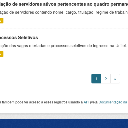
lação de servidores ativos pertencentes ao quadro permane
ação de servidores contendo nome, cargo, titulação, regime de trabal
V
ocessos Seletivos
ação das vagas ofertadas e processos seletivos de ingresso na Unifei.
V
1
2
»
ê também pode ter acesso a esses registros usando a
API
(veja
Documentação da 