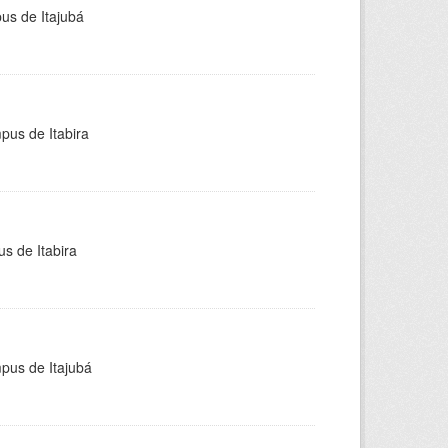
pus de Itajubá
pus de Itabira
s de Itabira
mpus de Itajubá