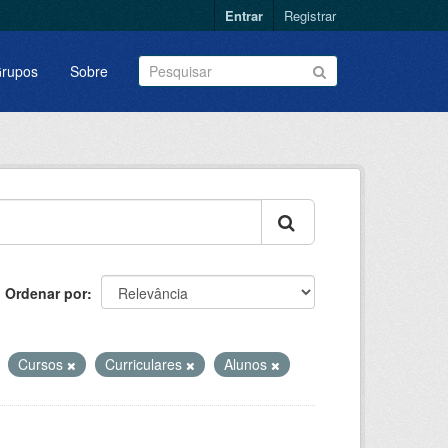
Entrar
Registrar
rupos
Sobre
Ordenar por
Cursos
Curriculares
Alunos