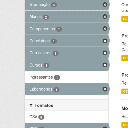
Graduação
Qua
6
lab
Alunos
2
CS
Componentes
1
Pr
Concluídos
1
Rel
Cap
Curriculares
1
CS
Cursos
1
Pr
Ingressantes
1
Rel
Laboratórios
1
CS
Formatos
Mo
Rel
CSV
8
CS