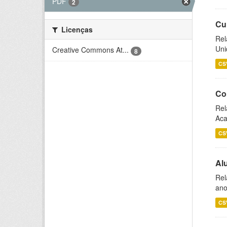
PDF
2
Cu
Licenças
Rel
Uni
Creative Commons At...
8
CS
Co
Rel
Aca
CS
Al
Rel
ano
CS