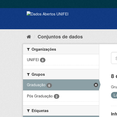
Conjuntos de dados
Organizações
UNIFEI
8
Grupos
8 
Graduação
6
Gru
L
Pós Graduação
2
Etiquetas
Inf