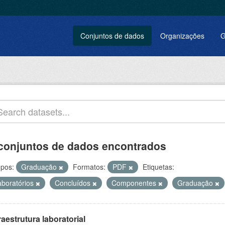
Conjuntos de dados
Organizações
G
conjuntos de dados encontrados
pos:
Graduação
Formatos:
PDF
Etiquetas:
aboratórios
Concluídos
Componentes
Graduação
raestrutura laboratorial