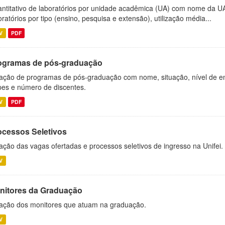
ntitativo de laboratórios por unidade acadêmica (UA) com nome da U
oratórios por tipo (ensino, pesquisa e extensão), utilização média...
V
PDF
ogramas de pós-graduação
ação de programas de pós-graduação com nome, situação, nível de ens
es e número de discentes.
V
PDF
ocessos Seletivos
ação das vagas ofertadas e processos seletivos de ingresso na Unifei.
V
nitores da Graduação
ação dos monitores que atuam na graduação.
V