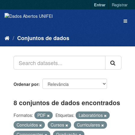
Entrar
Registrar
Conjuntos de dados
Ordenar por
8 conjuntos de dados encontrados
Formatos:
PDF
Etiquetas:
Laboratórios
Concluídos
Cursos
Curriculares
Componentes
Graduação