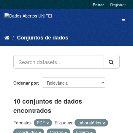
Entrar
Registrar
Conjuntos de dados
Ordenar por
10 conjuntos de dados
encontrados
Formatos:
PDF
Etiquetas:
Laboratórios
Concluídos
Cursos
Projeto