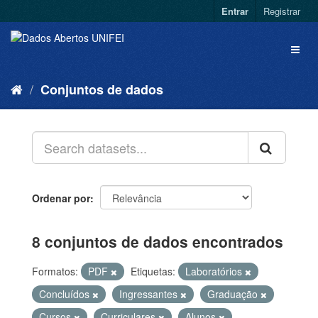
Entrar
Registrar
Conjuntos de dados
Ordenar por
8 conjuntos de dados encontrados
Formatos:
PDF
Etiquetas:
Laboratórios
Concluídos
Ingressantes
Graduação
Cursos
Curriculares
Alunos