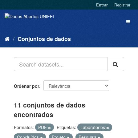
Entrar
Registrar
Conjuntos de dados
Ordenar por
11 conjuntos de dados
encontrados
Formatos:
PDF
Etiquetas:
Laboratórios
Concluídos
Projeto
Pesquisa