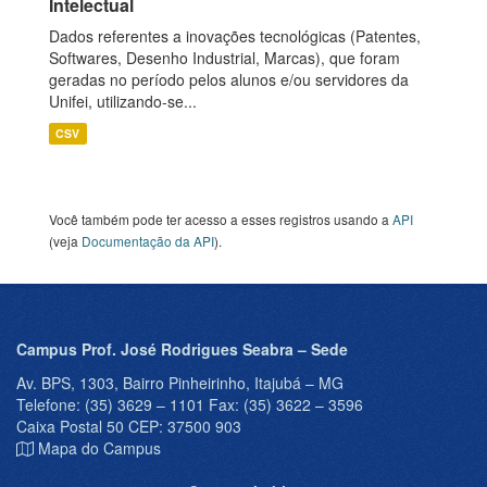
Intelectual
Dados referentes a inovações tecnológicas (Patentes,
Softwares, Desenho Industrial, Marcas), que foram
geradas no período pelos alunos e/ou servidores da
Unifei, utilizando-se...
CSV
Você também pode ter acesso a esses registros usando a
API
(veja
Documentação da API
).
Campus Prof. José Rodrigues Seabra – Sede
Av. BPS, 1303, Bairro Pinheirinho, Itajubá – MG
Telefone: (35) 3629 – 1101 Fax: (35) 3622 – 3596
Caixa Postal 50 CEP: 37500 903
Mapa do Campus