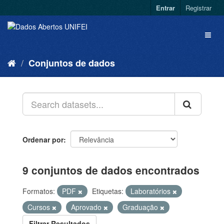
Entrar
Registrar
Conjuntos de dados
Ordenar por
9 conjuntos de dados encontrados
Formatos:
PDF
Etiquetas:
Laboratórios
Cursos
Aprovado
Graduação
Filtrar Resultados