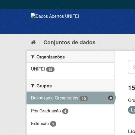
Conjuntos de dados
Organizações
UNIFEI
15
Grupos
15
Despesas e Orçamentos
10
Gru
L
Pós Graduação
4
Extensão
1
Lic