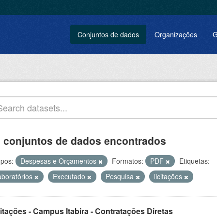
Conjuntos de dados
Organizações
G
 conjuntos de dados encontrados
pos:
Despesas e Orçamentos
Formatos:
PDF
Etiquetas:
aboratórios
Executado
Pesquisa
licitações
itações - Campus Itabira - Contratações Diretas