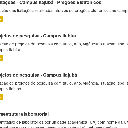
citações - Campus Itajubá - Pregões Eletrônicos
ação das licitações realizadas através de pregões eletrônicos no camp
V
ojetos de pesquisa - Campus Itabira
ação de projetos de pesquisa com título, ano, vigência, situação, tipo
pus Itabira.
V
ojetos de pesquisa - Campus Itajubá
ação de projetos de pesquisa com título, ano, vigência, situação, tipo
pus Itajubá.
V
raestrutura laboratorial
ntitativo de laboratórios por unidade acadêmica (UA) com nome da U
oratórios por tipo (ensino, pesquisa e extensão), utilização média...