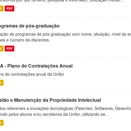
V
PDF
ogramas de pós-graduação
ação de programas de pós-graduação com nome, situação, nível de ens
es e número de discentes.
V
PDF
A - Plano de Contratações Anual
no de contratações anual da Unifei
V
stão e Manutenção da Propriedade Intelectual
os referentes a inovações tecnológicas (Patentes, Softwares, Desenho
íodo pelos alunos e/ou servidores da Unifei, utilizando-se...
V