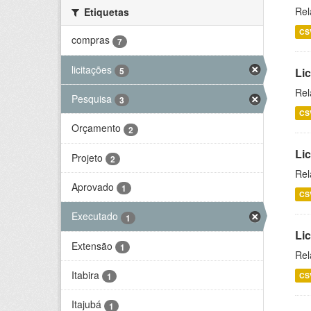
Rel
Etiquetas
CS
compras
7
licitações
5
Lic
Rel
Pesquisa
3
CS
Orçamento
2
Lic
Projeto
2
Rel
Aprovado
1
CS
Executado
1
Li
Extensão
1
Rel
Itabira
CS
1
Itajubá
1