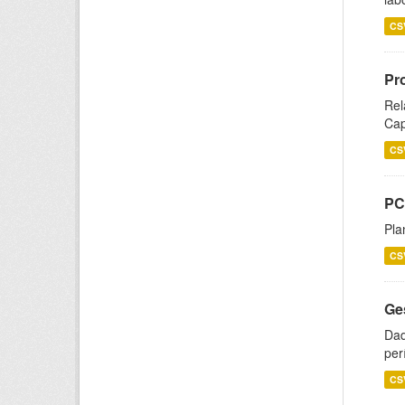
CS
Pr
Rel
Cap
CS
PC
Pla
CS
Ge
Dad
per
CS