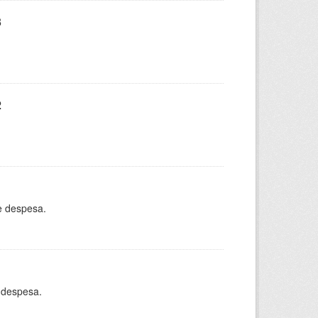
3
2
e despesa.
 despesa.