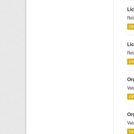
Lic
Rel
CS
Lic
Rel
CS
Or
Val
CS
Or
Val
CS