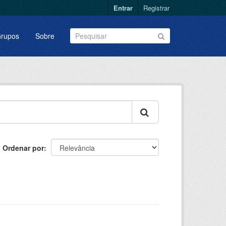
Entrar
Registrar
rupos
Sobre
Ordenar por