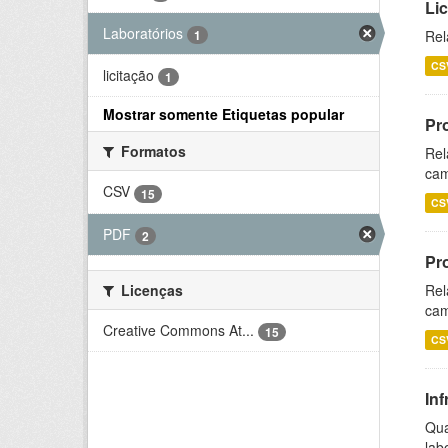
Li
Laboratórios
1
Rel
CS
licitação
1
Mostrar somente Etiquetas popular
Pr
Formatos
Rel
cam
CSV
15
CS
PDF
2
Pr
Licenças
Rel
cam
Creative Commons At...
15
CS
Inf
Qua
lab