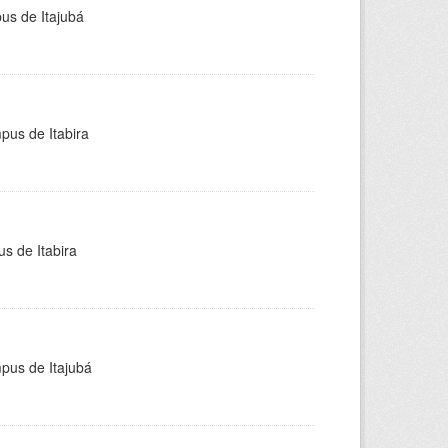
pus de Itajubá
pus de Itabira
s de Itabira
mpus de Itajubá