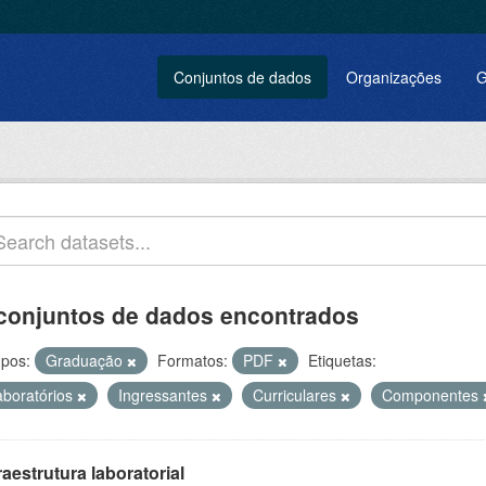
Conjuntos de dados
Organizações
G
conjuntos de dados encontrados
pos:
Graduação
Formatos:
PDF
Etiquetas:
aboratórios
Ingressantes
Curriculares
Componentes
raestrutura laboratorial