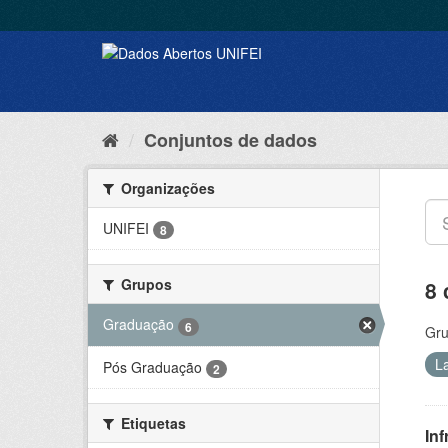
Conjuntos de dados
Organizações
UNIFEI
8
Grupos
8 
Graduação
6
Gru
L
Pós Graduação
2
Etiquetas
Inf