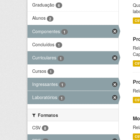
Graduação
Qua
6
lab
Alunos
2
CS
Componentes
1
Pr
Concluídos
1
Rel
Cap
Curriculares
1
CS
Cursos
1
Pr
Ingressantes
1
Rel
Laboratórios
1
CS
Formatos
Mo
Rel
CSV
8
CS