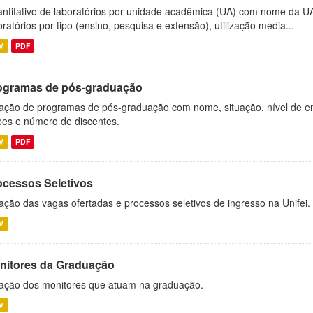
ntitativo de laboratórios por unidade acadêmica (UA) com nome da U
oratórios por tipo (ensino, pesquisa e extensão), utilização média...
V
PDF
ogramas de pós-graduação
ação de programas de pós-graduação com nome, situação, nível de ens
es e número de discentes.
V
PDF
ocessos Seletivos
ação das vagas ofertadas e processos seletivos de ingresso na Unifei.
V
nitores da Graduação
ação dos monitores que atuam na graduação.
V