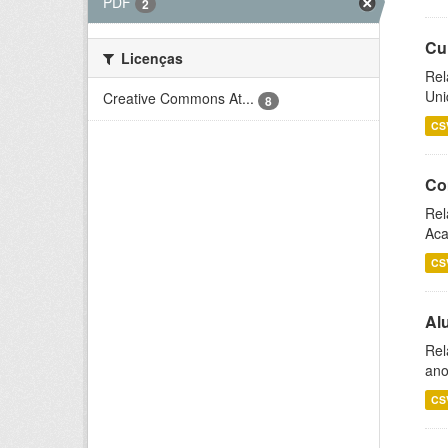
PDF
2
Cu
Licenças
Rel
Uni
Creative Commons At...
8
CS
Co
Rel
Aca
CS
Al
Rel
ano
CS