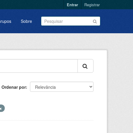
Entrar
Registrar
rupos
Sobre
Ordenar por