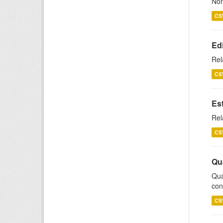
Nom
CS
Ed
Rel
CS
Es
Rel
CS
Qu
Qua
con
CS