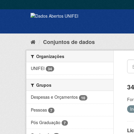
Conjuntos de dados
Organizações
UNIFEI
34
Grupos
34
Despesas e Orçamentos
10
For
I
Pessoas
7
Pós Graduação
7
Lic