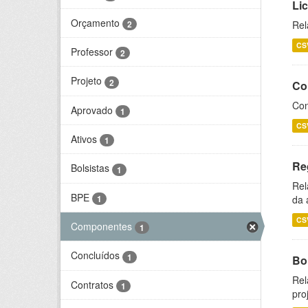
Li
Orçamento
2
Rel
CS
Professor
2
Projeto
2
Co
Con
Aprovado
1
CS
Ativos
1
Re
Bolsistas
1
Rel
BPE
1
da 
CS
Componentes
1
Concluídos
1
Bol
Rel
Contratos
1
pro