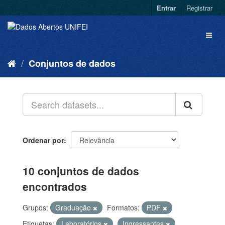
Entrar
Registrar
Conjuntos de dados
Ordenar por
10 conjuntos de dados
encontrados
Grupos:
Graduação
Formatos:
PDF
Etiquetas:
Laboratórios
Ingressantes