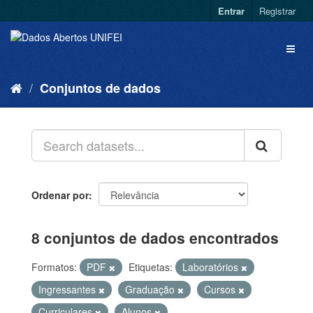
Entrar
Registrar
Conjuntos de dados
Ordenar por
8 conjuntos de dados encontrados
Formatos:
PDF
Etiquetas:
Laboratórios
Ingressantes
Graduação
Cursos
Curriculares
Alunos