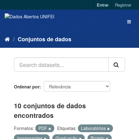
Entrar
Registrar
Conjuntos de dados
Ordenar por
10 conjuntos de dados
encontrados
Formatos:
PDF
Etiquetas:
Laboratórios
Ingressantes
Graduação
Projeto