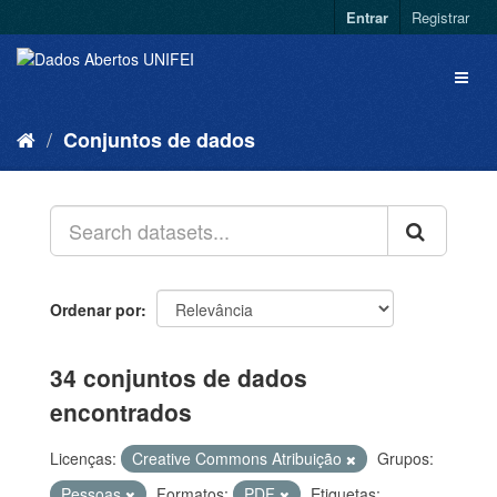
Entrar
Registrar
Conjuntos de dados
Ordenar por
34 conjuntos de dados
encontrados
Licenças:
Creative Commons Atribuição
Grupos:
Pessoas
Formatos:
PDF
Etiquetas: