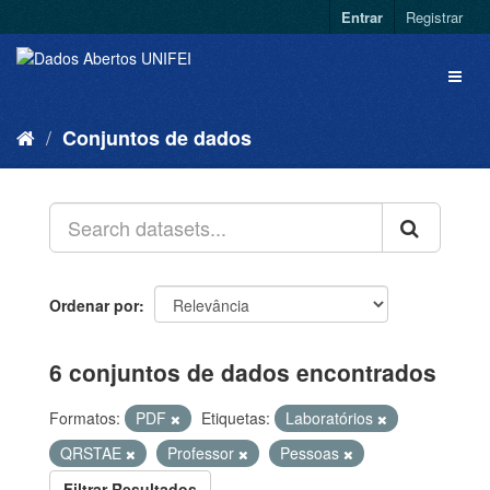
Entrar
Registrar
Conjuntos de dados
Ordenar por
6 conjuntos de dados encontrados
Formatos:
PDF
Etiquetas:
Laboratórios
QRSTAE
Professor
Pessoas
Filtrar Resultados