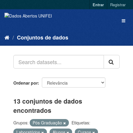
Entrar
Registrar
Conjuntos de dados
Ordenar por
13 conjuntos de dados
encontrados
Grupos:
Pós Graduação
Etiquetas:
Laboratórios
Alunos
Cursos