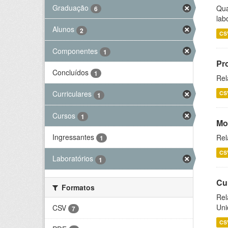
Graduação
Qua
6
lab
Alunos
2
CS
Componentes
1
Pr
Concluídos
1
Rel
Curriculares
CS
1
Cursos
1
Mo
Ingressantes
Rel
1
CS
Laboratórios
1
Cu
Formatos
Rel
Uni
CSV
7
CS