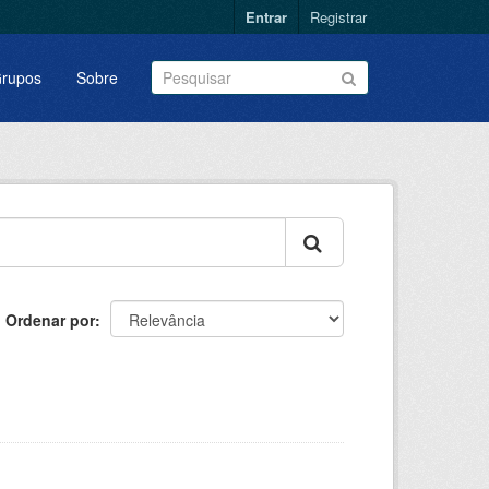
Entrar
Registrar
rupos
Sobre
Ordenar por