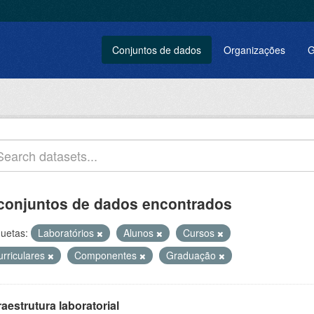
Conjuntos de dados
Organizações
G
conjuntos de dados encontrados
quetas:
Laboratórios
Alunos
Cursos
urriculares
Componentes
Graduação
raestrutura laboratorial