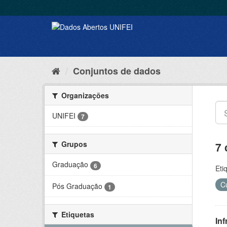
Conjuntos de dados
Organizações
UNIFEI
7
Grupos
7 
Graduação
6
Eti
C
Pós Graduação
1
Etiquetas
Inf