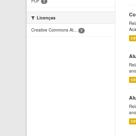
PDF
1
Co
Licenças
Rel
Aca
Creative Commons At...
7
CS
Al
Rel
ano
CS
Al
Rel
ano
CS