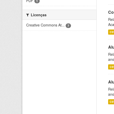
PDF
1
Co
Licenças
Rel
Aca
Creative Commons At...
7
CS
Al
Rel
ano
CS
Al
Rel
ano
CS