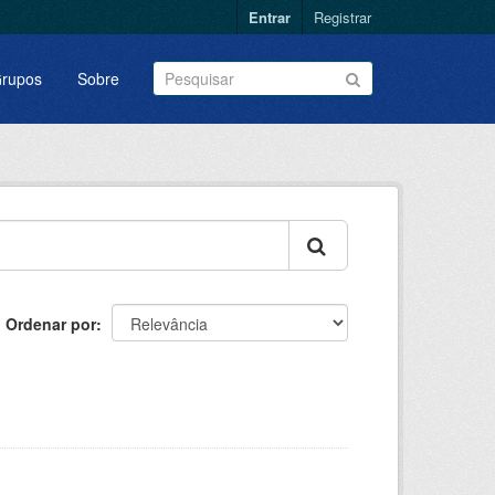
Entrar
Registrar
rupos
Sobre
Ordenar por