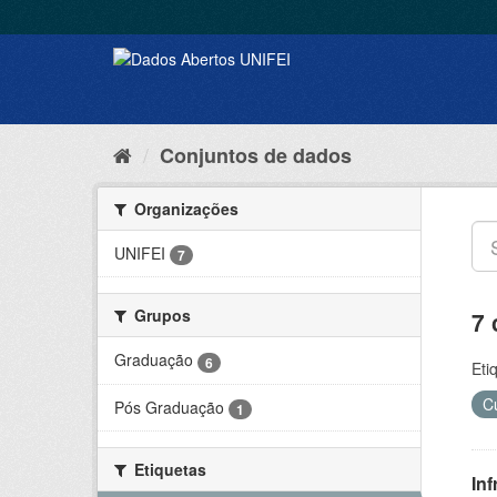
Conjuntos de dados
Organizações
UNIFEI
7
Grupos
7 
Graduação
6
Eti
C
Pós Graduação
1
Etiquetas
Inf