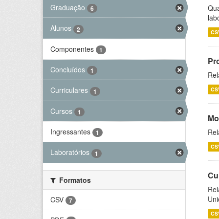
Graduação
Qua
6
lab
Alunos
2
CS
Componentes
1
Pr
Concluídos
1
Rel
Curriculares
CS
1
Cursos
1
Mo
Ingressantes
Rel
1
CS
Laboratórios
1
Cu
Formatos
Rel
Uni
CSV
7
CS