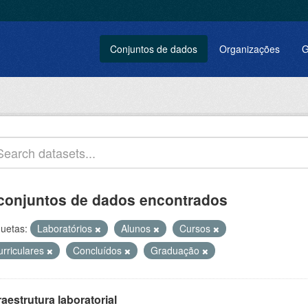
Conjuntos de dados
Organizações
G
conjuntos de dados encontrados
quetas:
Laboratórios
Alunos
Cursos
urriculares
Concluídos
Graduação
raestrutura laboratorial