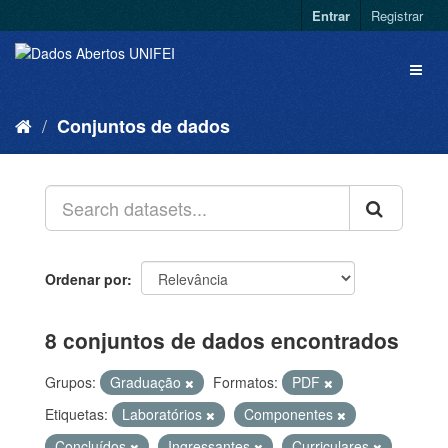
Entrar
Registrar
Conjuntos de dados
Ordenar por
8 conjuntos de dados encontrados
Grupos:
Graduação
Formatos:
PDF
Etiquetas:
Laboratórios
Componentes
Concluídos
Ingressantes
Curriculares