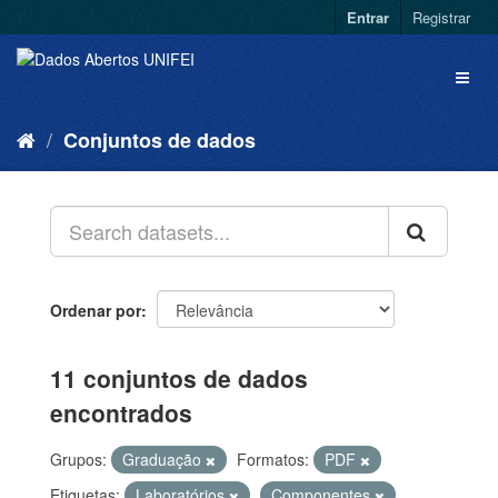
Entrar
Registrar
Conjuntos de dados
Ordenar por
11 conjuntos de dados
encontrados
Grupos:
Graduação
Formatos:
PDF
Etiquetas:
Laboratórios
Componentes