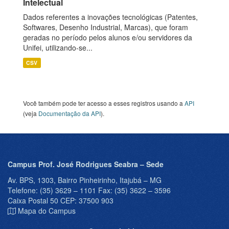
Intelectual
Dados referentes a inovações tecnológicas (Patentes,
Softwares, Desenho Industrial, Marcas), que foram
geradas no período pelos alunos e/ou servidores da
Unifei, utilizando-se...
CSV
Você também pode ter acesso a esses registros usando a
API
(veja
Documentação da API
).
Campus Prof. José Rodrigues Seabra – Sede
Av. BPS, 1303, Bairro Pinheirinho, Itajubá – MG
Telefone: (35) 3629 – 1101 Fax: (35) 3622 – 3596
Caixa Postal 50 CEP: 37500 903
Mapa do Campus