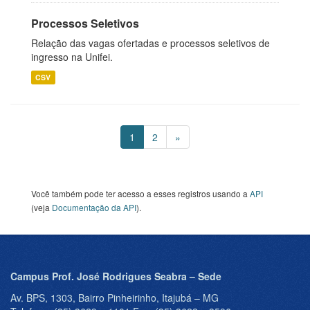
Processos Seletivos
Relação das vagas ofertadas e processos seletivos de
ingresso na Unifei.
CSV
1
2
»
Você também pode ter acesso a esses registros usando a
API
(veja
Documentação da API
).
Campus Prof. José Rodrigues Seabra – Sede
Av. BPS, 1303, Bairro Pinheirinho, Itajubá – MG