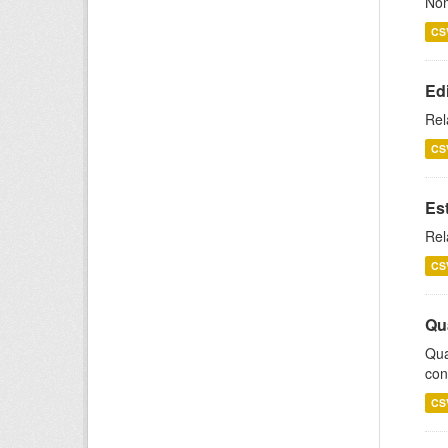
Nom
CS
Ed
Rel
CS
Es
Rel
CS
Qu
Qua
con
CS