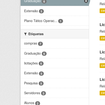
Graduação
6
Rel
Extensão
CS
3
Plano Tático Operac...
1
Lic
Rel
Etiquetas
CS
compras
7
Lic
Graduação
6
Rel
licitações
5
CS
Extensão
3
Li
Pesquisa
3
Rel
Servidores
CS
3
Alunos
2