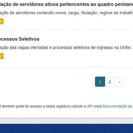
lação de servidores ativos pertencentes ao quadro permane
ação de servidores contendo nome, cargo, titulação, regime de trabal
V
ocessos Seletivos
ação das vagas ofertadas e processos seletivos de ingresso na Unifei.
V
1
2
»
ê também pode ter acesso a esses registros usando a
API
(veja
Documentação da 