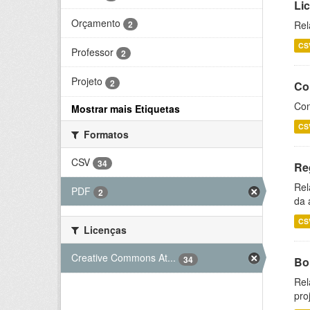
Li
Orçamento
2
Rel
CS
Professor
2
Projeto
2
Co
Con
Mostrar mais Etiquetas
CS
Formatos
CSV
34
Re
Rel
PDF
2
da 
CS
Licenças
Creative Commons At...
34
Bol
Rel
pro