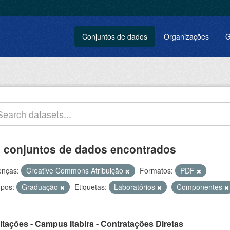
Conjuntos de dados
Organizações
G
 conjuntos de dados encontrados
enças:
Creative Commons Atribuição
Formatos:
PDF
pos:
Graduação
Etiquetas:
Laboratórios
Componentes
itações - Campus Itabira - Contratações Diretas