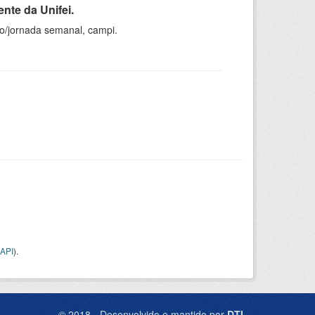
nte da Unifei.
ho/jornada semanal, campi.
API
).
© 2018 - Desenvolvido e mantido por
DTI