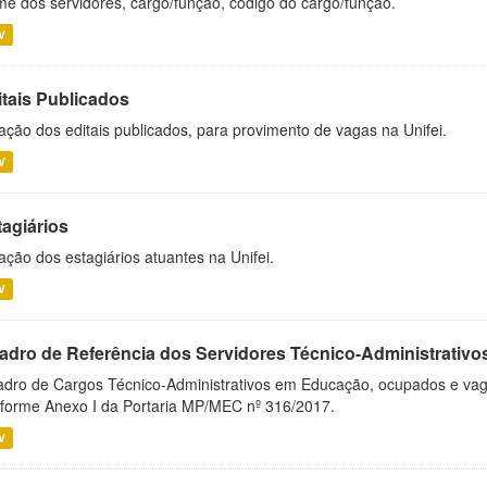
e dos servidores, cargo/função, código do cargo/função.
V
itais Publicados
ação dos editais publicados, para provimento de vagas na Unifei.
V
tagiários
ação dos estagiários atuantes na Unifei.
V
adro de Referência dos Servidores Técnico-Administrati
dro de Cargos Técnico-Administrativos em Educação, ocupados e vagos 
forme Anexo I da Portaria MP/MEC nº 316/2017.
V