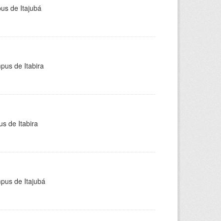
pus de Itajubá
pus de Itabira
s de Itabira
mpus de Itajubá