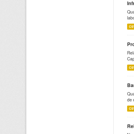
Inf
Qua
lab
CS
Pr
Rel
Cap
CS
Ba
Qua
de 
CS
Rel