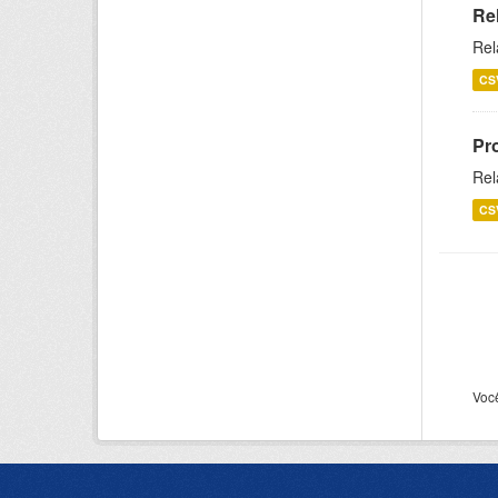
Re
Rel
CS
Pr
Rel
CS
Voc