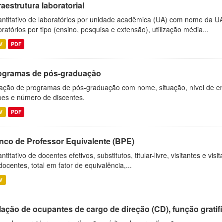
raestrutura laboratorial
ntitativo de laboratórios por unidade acadêmica (UA) com nome da U
oratórios por tipo (ensino, pesquisa e extensão), utilização média...
V
PDF
ogramas de pós-graduação
ação de programas de pós-graduação com nome, situação, nível de ens
es e número de discentes.
V
PDF
nco de Professor Equivalente (BPE)
ntitativo de docentes efetivos, substitutos, titular-livre, visitantes e vi
docentes, total em fator de equivalência,...
V
ação de ocupantes de cargo de direção (CD), função gratifi