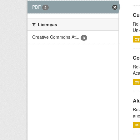
PDF
2
Cu
Rel
Licenças
Uni
Creative Commons At...
8
CS
Co
Rel
Aca
CS
Al
Rel
ano
CS