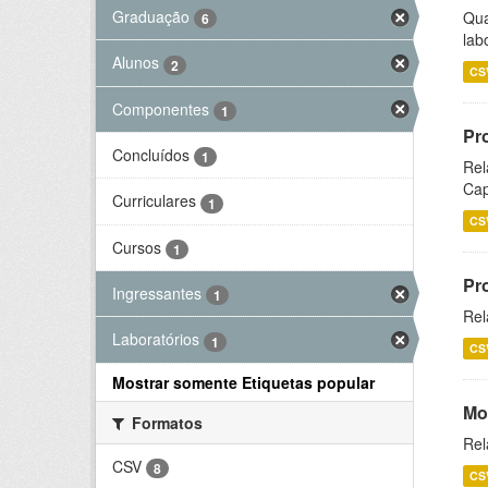
Graduação
Qua
6
lab
Alunos
2
CS
Componentes
1
Pr
Concluídos
1
Rel
Cap
Curriculares
1
CS
Cursos
1
Pr
Ingressantes
1
Rel
Laboratórios
1
CS
Mostrar somente Etiquetas popular
Mo
Formatos
Rel
CSV
8
CS