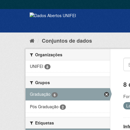
Conjuntos de dados
Organizações
UNIFEI
8
Grupos
8 
Graduação
6
For
L
Pós Graduação
2
Etiquetas
Inf