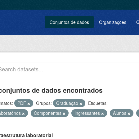
Conjuntos de dados
Organizações
G
conjuntos de dados encontrados
matos:
PDF
Grupos:
Graduação
Etiquetas:
aboratórios
Componentes
Ingressantes
Alunos
raestrutura laboratorial