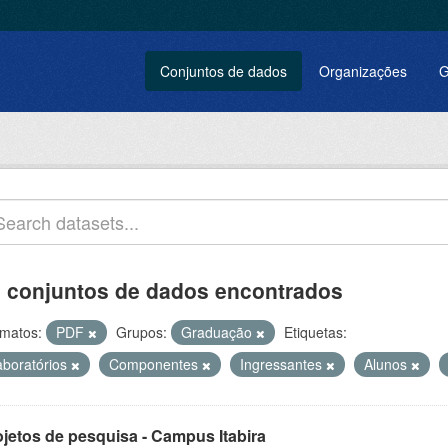
Conjuntos de dados
Organizações
G
 conjuntos de dados encontrados
matos:
PDF
Grupos:
Graduação
Etiquetas:
aboratórios
Componentes
Ingressantes
Alunos
ojetos de pesquisa - Campus Itabira