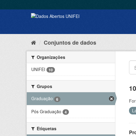
Conjuntos de dados
Organizações
UNIFEI
10
Grupos
10
Graduação
6
For
L
Pós Graduação
4
Etiquetas
Pr