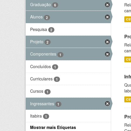
Graduação
Rel
6
cam
Alunos
2
CS
Pesquisa
2
Pr
Projeto
2
Rel
cam
Componentes
1
CS
Concluídos
1
Inf
Curriculares
1
Qua
lab
Cursos
1
CS
Ingressantes
1
Itabira
Pr
1
Rel
Mostrar mais Etiquetas
Cap