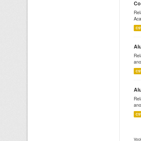
Co
Rel
Aca
CS
Al
Rel
ano
CS
Al
Rel
ano
CS
Voc