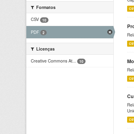
Formatos
CS
CSV
10
Pr
PDF
2
Rel
CS
Licenças
Creative Commons At...
Mo
10
Rel
CS
Cu
Rel
Uni
CS