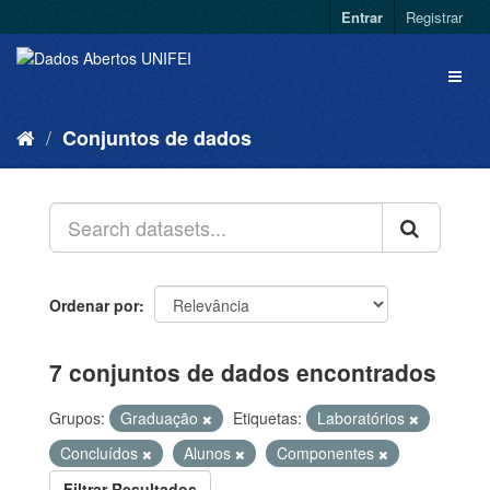
Entrar
Registrar
Conjuntos de dados
Ordenar por
7 conjuntos de dados encontrados
Grupos:
Graduação
Etiquetas:
Laboratórios
Concluídos
Alunos
Componentes
Filtrar Resultados