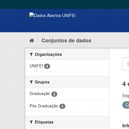
Conjuntos de dados
Organizações
UNIFEI
4
Grupos
4 
Graduação
3
Eti
C
Pós Graduação
1
Etiquetas
Inf