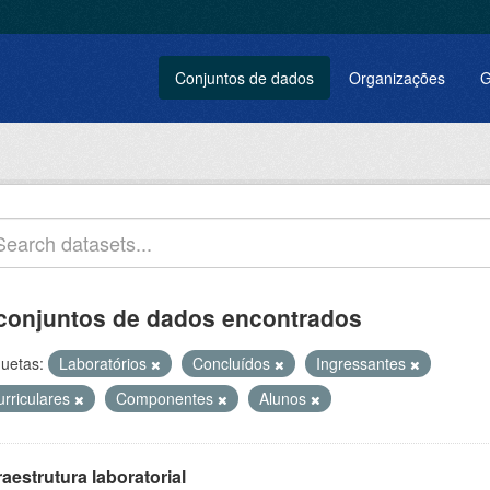
Conjuntos de dados
Organizações
G
conjuntos de dados encontrados
quetas:
Laboratórios
Concluídos
Ingressantes
urriculares
Componentes
Alunos
raestrutura laboratorial