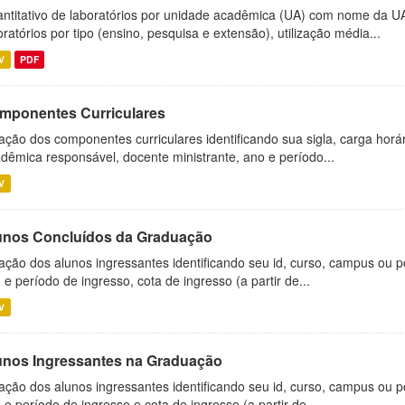
ntitativo de laboratórios por unidade acadêmica (UA) com nome da U
oratórios por tipo (ensino, pesquisa e extensão), utilização média...
V
PDF
mponentes Curriculares
ação dos componentes curriculares identificando sua sigla, carga horá
dêmica responsável, docente ministrante, ano e período...
V
unos Concluídos da Graduação
ação dos alunos ingressantes identificando seu id, curso, campus ou p
 e período de ingresso, cota de ingresso (a partir de...
V
unos Ingressantes na Graduação
ação dos alunos ingressantes identificando seu id, curso, campus ou p
 e período de ingresso e cota de ingresso (a partir de...