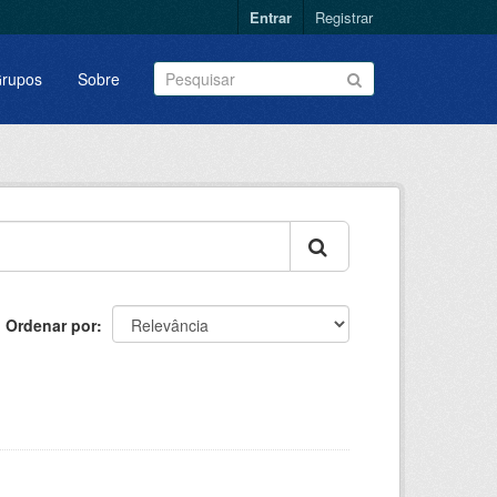
Entrar
Registrar
rupos
Sobre
Ordenar por