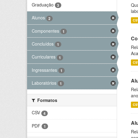
Graduação
Qua
3
lab
Alunos
2
CS
Componentes
1
Co
Concluídos
1
Rel
Aca
Curriculares
1
CS
Ingressantes
1
Al
Laboratórios
1
Rel
ano
Formatos
CS
CSV
4
Al
PDF
1
Rel
ano