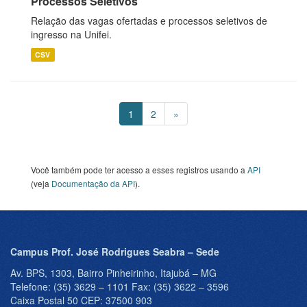
Processos Seletivos
Relação das vagas ofertadas e processos seletivos de
ingresso na Unifei.
CSV
1
2
»
Você também pode ter acesso a esses registros usando a
API
(veja
Documentação da API
).
Campus Prof. José Rodrigues Seabra – Sede
Av. BPS, 1303, Bairro Pinheirinho, Itajubá – MG
Telefone: (35) 3629 – 1101 Fax: (35) 3622 – 3596
Caixa Postal 50 CEP: 37500 903