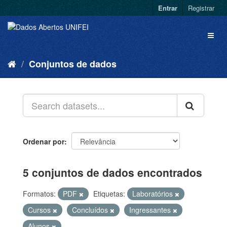
Entrar
Registrar
Conjuntos de dados
Ordenar por
5 conjuntos de dados encontrados
Formatos:
PDF
Etiquetas:
Laboratórios
Cursos
Concluídos
Ingressantes
Alunos