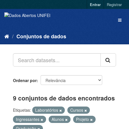
Entrar
Registrar
Conjuntos de dados
Ordenar por
9 conjuntos de dados encontrados
Etiquetas:
Laboratórios
Cursos
Ingressantes
Alunos
Projeto
Graduação