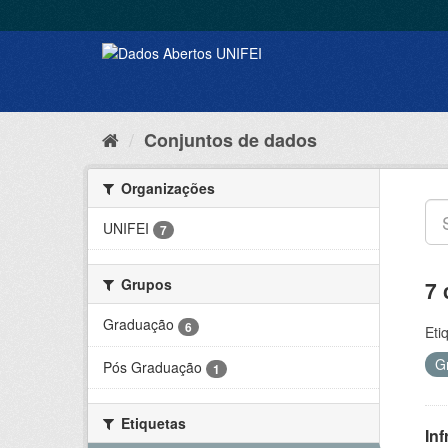
Conjuntos de dados
Organizações
UNIFEI
7
Grupos
7 
Graduação
6
Eti
G
Pós Graduação
1
Etiquetas
Inf