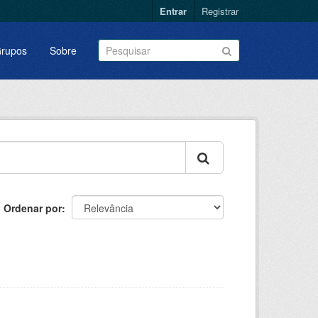
Entrar
Registrar
rupos
Sobre
Ordenar por