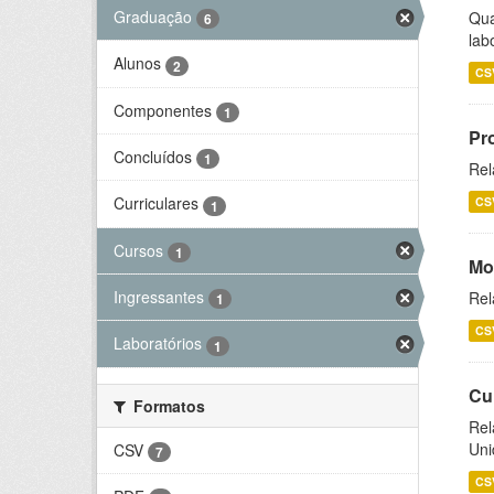
Graduação
Qua
6
lab
Alunos
2
CS
Componentes
1
Pr
Concluídos
1
Rel
Curriculares
CS
1
Cursos
1
Mo
Ingressantes
Rel
1
CS
Laboratórios
1
Cu
Formatos
Rel
Uni
CSV
7
CS