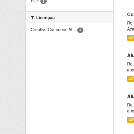
PDF
1
Co
Licenças
Rel
Aca
Creative Commons At...
7
CS
Al
Rel
ano
CS
Al
Rel
ano
CS