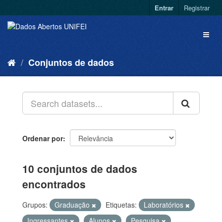
Entrar
Registrar
Conjuntos de dados
Ordenar por
10 conjuntos de dados
encontrados
Grupos:
Graduação
Etiquetas:
Laboratórios
Ingressantes
Alunos
Pesquisa