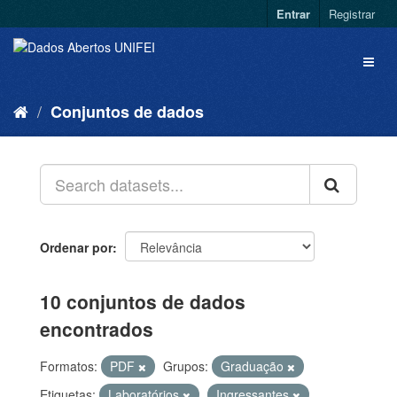
Entrar
Registrar
Conjuntos de dados
Ordenar por
10 conjuntos de dados
encontrados
Formatos:
PDF
Grupos:
Graduação
Etiquetas:
Laboratórios
Ingressantes