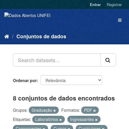
Entrar
Registrar
Conjuntos de dados
Ordenar por
8 conjuntos de dados encontrados
Grupos:
Graduação
Formatos:
PDF
Etiquetas:
Laboratórios
Ingressantes
Componentes
Cursos
Curriculares