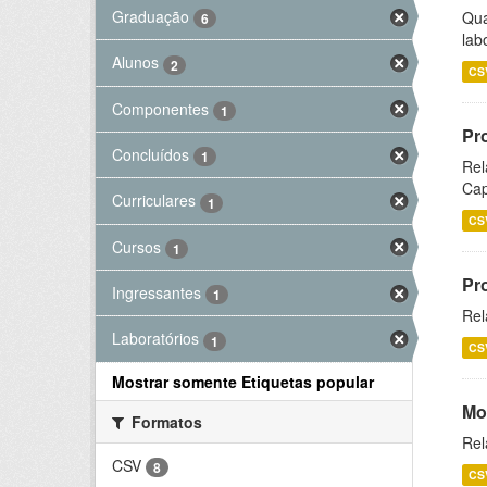
Graduação
Qua
6
lab
Alunos
2
CS
Componentes
1
Pr
Concluídos
1
Rel
Cap
Curriculares
1
CS
Cursos
1
Pr
Ingressantes
1
Rel
Laboratórios
1
CS
Mostrar somente Etiquetas popular
Mo
Formatos
Rel
CSV
8
CS