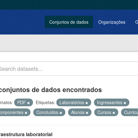
Conjuntos de dados
Organizações
G
conjuntos de dados encontrados
matos:
PDF
Etiquetas:
Laboratórios
Ingressantes
omponentes
Concluídos
Alunos
Cursos
Curric
raestrutura laboratorial