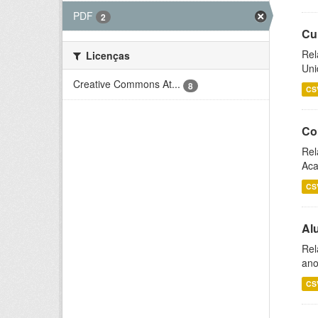
PDF
2
Cu
Rel
Licenças
Uni
Creative Commons At...
8
CS
Co
Rel
Aca
CS
Al
Rel
ano
CS