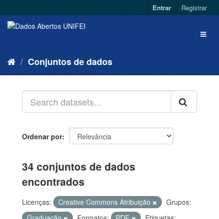
Entrar
Registrar
Conjuntos de dados
Ordenar por
34 conjuntos de dados
encontrados
Licenças:
Creative Commons Atribuição
Grupos:
Graduação
Formatos:
PDF
Etiquetas: