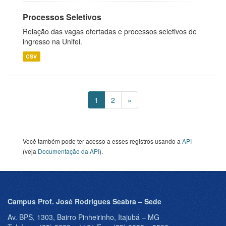
Processos Seletivos
Relação das vagas ofertadas e processos seletivos de
ingresso na Unifei.
CSV
1
2
»
Você também pode ter acesso a esses registros usando a
API
(veja
Documentação da API
).
Campus Prof. José Rodrigues Seabra – Sede
Av. BPS, 1303, Bairro Pinheirinho, Itajubá – MG